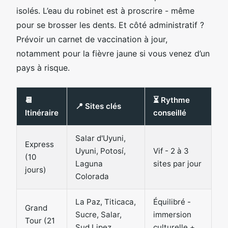
isolés. L’eau du robinet est à proscrire - même
pour se brosser les dents. Et côté administratif ?
Prévoir un carnet de vaccination à jour,
notamment pour la fièvre jaune si vous venez d’un
pays à risque.
📆
⏳ Rythme
📍 Sites clés
Itinéraire
conseillé
Salar d'Uyuni,
Express
Uyuni, Potosí,
Vif - 2 à 3
(10
Laguna
sites par jour
jours)
Colorada
La Paz, Titicaca,
Équilibré -
Grand
Sucre, Salar,
immersion
Tour (21
Sud Lipez,
culturelle +